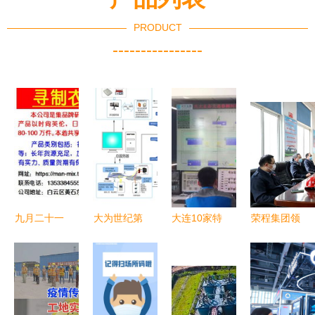
PRODUCT
----------------
九月二十一
大为世纪第
大连10家特
荣程集团领
日商业信息
二代安全信
色工厂全面
导深入天荣
精选 客户
息消防宣传
开放参观，
公司炼钢
寻源、厂房
机 智慧赋
预约及防疫
厂，督导检
流转与疫情
能，筑牢火
须知全解析
查生产运行