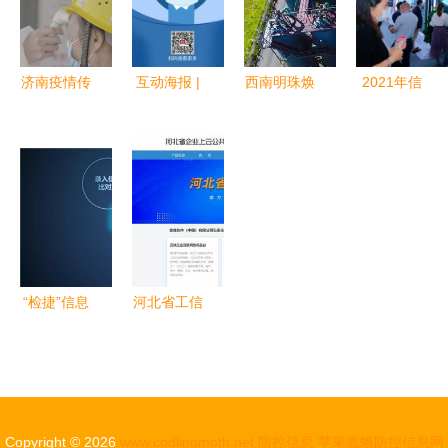
防控提醒
灾防控信息
与疫情防控
屏障
工作
济南疫情传
互动海报 |
西南明珠焕
2021年信
播链涉及多
今天，你
新颜 看长
息通信产业
处建筑工
扫“场所
寿区“攻坚
创新贡献奖
地，防控面
码”了吗？
战污染·绿
丨亚信科技
临复杂挑战
——常态化
色促发
边缘AI一体
防控下
展”的生态
机AISWare
的“通行
蝶变之路
AI Edge荣
证”与责任
获创新数字
“检捷”信息
河北省工信
化转型奖
系统正式上
厅推出104
线 科技赋
款云产品，
能长白山疫
科技赋能企
情防控
业复工复产
Copyright © 2026
www.codlingmoth.net
防控信息
苹果蠹蛾防控信息网